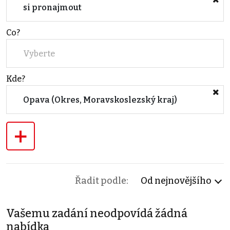
si pronajmout
Co?
Vyberte
Kde?
Opava (Okres, Moravskoslezský kraj)
+
Řadit podle:
Od nejnovějšího
Vašemu zadání neodpovídá žádná
nabídka