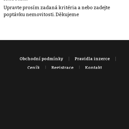
Upravte prosím zadaná kritéria a nebo zadejte
poptávku nemovitosti. Děkujeme
Obchodní podmínky
Pravidla inzerce
Ceník
Registrace
Kontakt
© 2022 - 2026 Copyright CZECH NEWS CENTER a.s. a dodavatelé
obsahu |
Autorská práva k publikovaným materiálům
|
Podmínky pro
užívání služby informační společnosti
|
Informace o zpracování
osobních údajů
|
Cookies
|
Nastavení soukromí
|
Vlastnická
struktura
|
Jednotné kontaktní místo / Single Point of Contact
|
Podat
oznámení