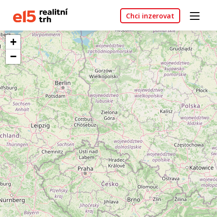
Chci inzerovat
+
−