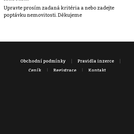
Upravte prosím zadaná kritéria a nebo zadejte
poptávku nemovitosti. Děkujeme
Obchodní podmínky
Pravidla inzerce
Ceník
Registrace
Kontakt
© 2022 - 2026 Copyright CZECH NEWS CENTER a.s. a dodavatelé
obsahu |
Autorská práva k publikovaným materiálům
|
Podmínky pro
užívání služby informační společnosti
|
Informace o zpracování
osobních údajů
|
Cookies
|
Nastavení soukromí
|
Vlastnická
struktura
|
Jednotné kontaktní místo / Single Point of Contact
|
Podat
oznámení