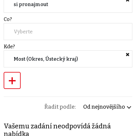
si pronajmout
Co?
Vyberte
Kde?
Most (Okres, Ústecký kraj)
+
Řadit podle:
Od nejnovějšího
Vašemu zadání neodpovídá žádná
nabídka