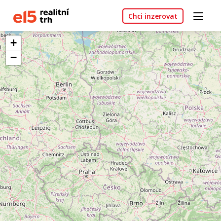
Chci inzerovat
+
−