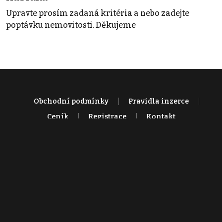
Upravte prosím zadaná kritéria a nebo zadejte
poptávku nemovitosti. Děkujeme
Obchodní podmínky
Pravidla inzerce
Ceník
Registrace
Kontakt
© 2022 - 2026 Copyright CZECH NEWS CENTER a.s. a dodavatelé
obsahu |
Autorská práva k publikovaným materiálům
|
Podmínky pro
užívání služby informační společnosti
|
Informace o zpracování
osobních údajů
|
Cookies
|
Nastavení soukromí
|
Vlastnická
struktura
|
Jednotné kontaktní místo / Single Point of Contact
|
Podat
oznámení