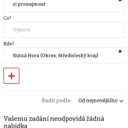
si pronajmout
Co?
Vyberte
Kde?
Kutná Hora (Okres, Středočeský kraj)
+
Řadit podle:
Od nejnovějšího
Vašemu zadání neodpovídá žádná
nabídka