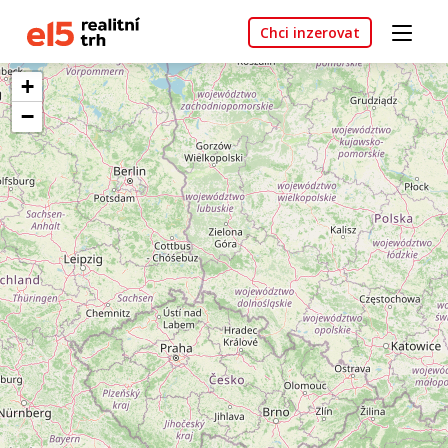
Chci inzerovat
+
−