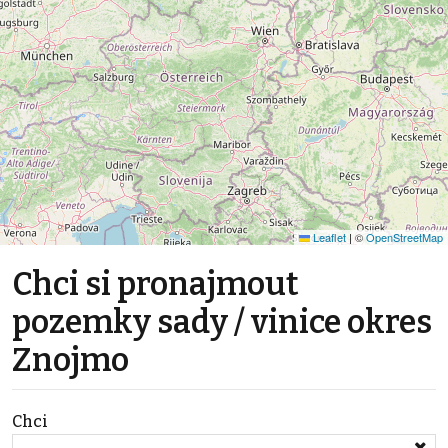
Leaflet
|
©
OpenStreetMap
Chci si pronajmout
pozemky sady / vinice okres
Znojmo
Chci