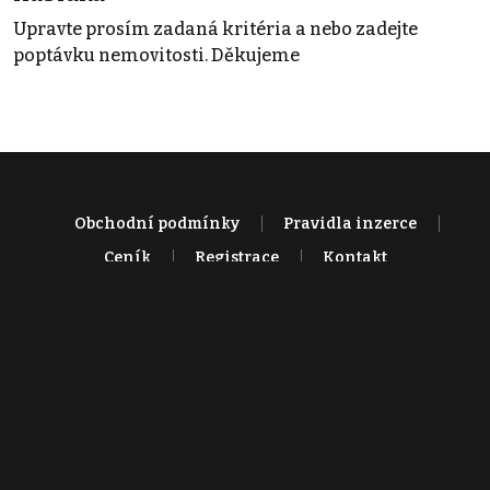
Upravte prosím zadaná kritéria a nebo zadejte
poptávku nemovitosti. Děkujeme
Obchodní podmínky
Pravidla inzerce
Ceník
Registrace
Kontakt
© 2022 - 2026 Copyright CZECH NEWS CENTER a.s. a dodavatelé
obsahu |
Autorská práva k publikovaným materiálům
|
Podmínky pro
užívání služby informační společnosti
|
Informace o zpracování
osobních údajů
|
Cookies
|
Nastavení soukromí
|
Vlastnická
struktura
|
Jednotné kontaktní místo / Single Point of Contact
|
Podat
oznámení