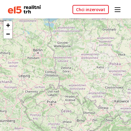
Chci inzerovat
+
−