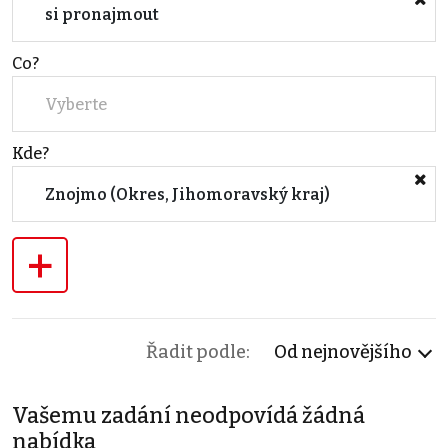
si pronajmout
Co?
Vyberte
Kde?
Znojmo (Okres, Jihomoravský kraj)
+
Řadit podle:
Od nejnovějšího
Vašemu zadání neodpovídá žádná
nabídka