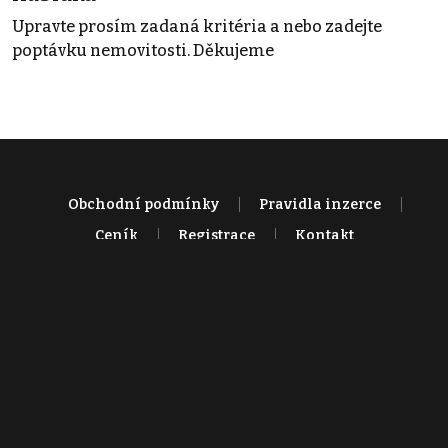
Upravte prosím zadaná kritéria a nebo zadejte
poptávku nemovitosti. Děkujeme
Obchodní podmínky
Pravidla inzerce
Ceník
Registrace
Kontakt
© 2022 - 2026 Copyright CZECH NEWS CENTER a.s. a dodavatelé
obsahu |
Autorská práva k publikovaným materiálům
|
Podmínky pro
užívání služby informační společnosti
|
Informace o zpracování
osobních údajů
|
Cookies
|
Nastavení soukromí
|
Vlastnická
struktura
|
Jednotné kontaktní místo / Single Point of Contact
|
Podat
oznámení