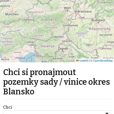
Leaflet
|
©
OpenStreetMap
Chci si pronajmout
pozemky sady / vinice okres
Blansko
Chci