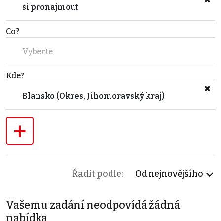
si pronajmout
Co?
Vyberte
Kde?
Blansko (Okres, Jihomoravský kraj)
+
Řadit podle:
Od nejnovějšího
Vašemu zadání neodpovídá žádná
nabídka