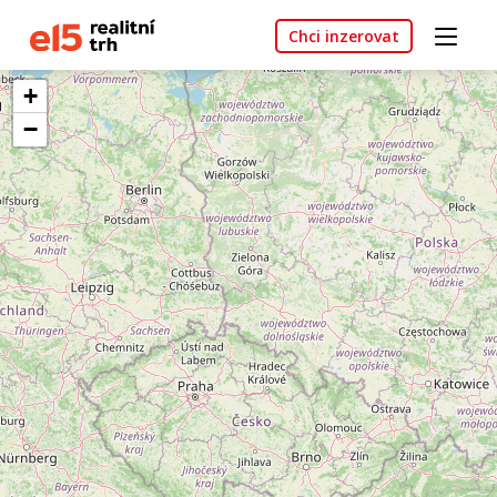
Chci inzerovat
+
−