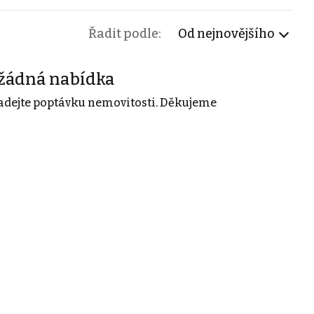
Řadit podle:
Od nejnovějšího
žádná nabídka
adejte poptávku nemovitosti. Děkujeme