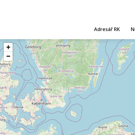
Adresář RK
N
+
−