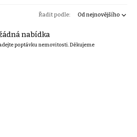
Řadit podle:
Od nejnovějšího
žádná nabídka
adejte poptávku nemovitosti. Děkujeme