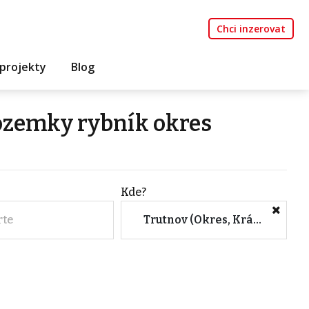
Chci inzerovat
projekty
Blog
ozemky rybník okres
Kde?
rte
Trutnov (Okres, Královéhradecký kraj)