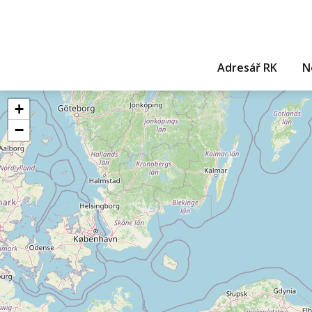
Adresář RK
N
+
−