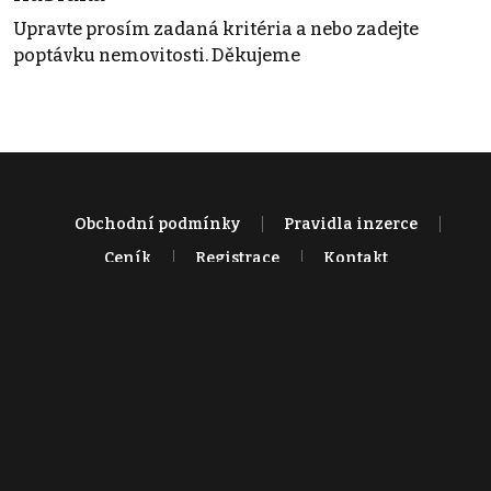
Upravte prosím zadaná kritéria a nebo zadejte
poptávku nemovitosti. Děkujeme
Obchodní podmínky
Pravidla inzerce
Ceník
Registrace
Kontakt
© 2022 - 2026 Copyright CZECH NEWS CENTER a.s. a dodavatelé
obsahu |
Autorská práva k publikovaným materiálům
|
Podmínky pro
užívání služby informační společnosti
|
Informace o zpracování
osobních údajů
|
Cookies
|
Nastavení soukromí
|
Vlastnická
struktura
|
Jednotné kontaktní místo / Single Point of Contact
|
Podat
oznámení