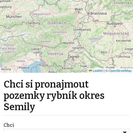
Leaflet
|
©
OpenStreetMap
Chci si pronajmout
pozemky rybník okres
Semily
Chci