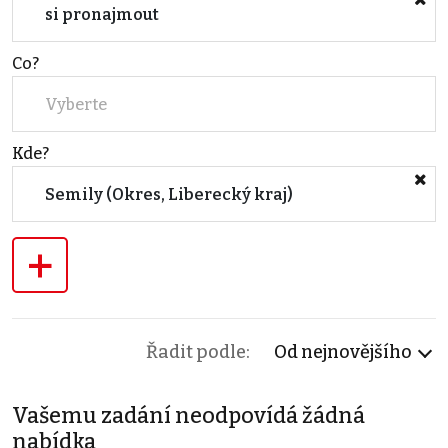
si pronajmout
Co?
Vyberte
Kde?
Semily (Okres, Liberecký kraj)
+
Řadit podle:
Od nejnovějšího
Vašemu zadání neodpovídá žádná
nabídka