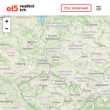
Chci inzerovat
+
−