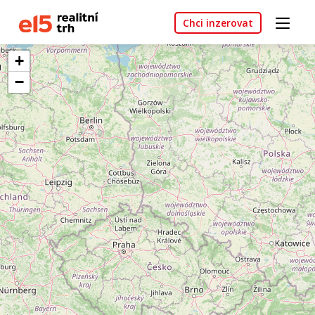
Chci inzerovat
+
−