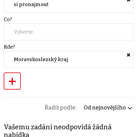
si pronajmout
Co?
Vyberte
Kde?
Moravskoslezský kraj
+
Řadit podle:
Od nejnovějšího
Vašemu zadání neodpovídá žádná
nabídka