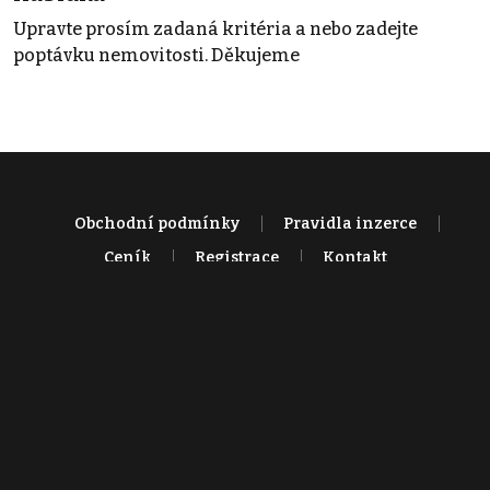
Upravte prosím zadaná kritéria a nebo zadejte
poptávku nemovitosti. Děkujeme
Obchodní podmínky
Pravidla inzerce
Ceník
Registrace
Kontakt
© 2022 - 2026 Copyright CZECH NEWS CENTER a.s. a dodavatelé
obsahu |
Autorská práva k publikovaným materiálům
|
Podmínky pro
užívání služby informační společnosti
|
Informace o zpracování
osobních údajů
|
Cookies
|
Nastavení soukromí
|
Vlastnická
struktura
|
Jednotné kontaktní místo / Single Point of Contact
|
Podat
oznámení