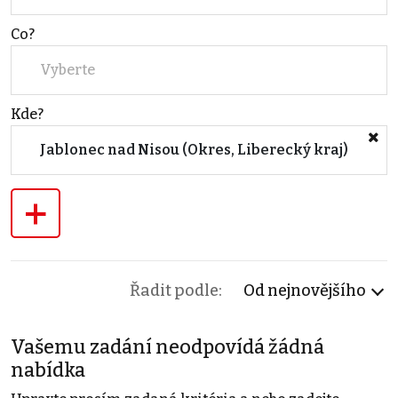
Co?
Vyberte
Kde?
Jablonec nad Nisou (Okres, Liberecký kraj)
+
Řadit podle:
Od nejnovějšího
Vašemu zadání neodpovídá žádná
nabídka