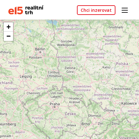
Chci inzerovat
+
−