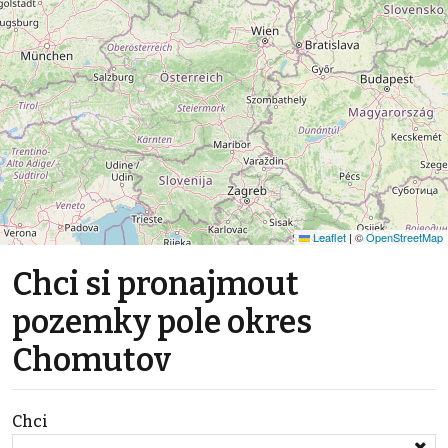
Leaflet
|
©
OpenStreetMap
Chci si pronajmout
pozemky pole okres
Chomutov
Chci