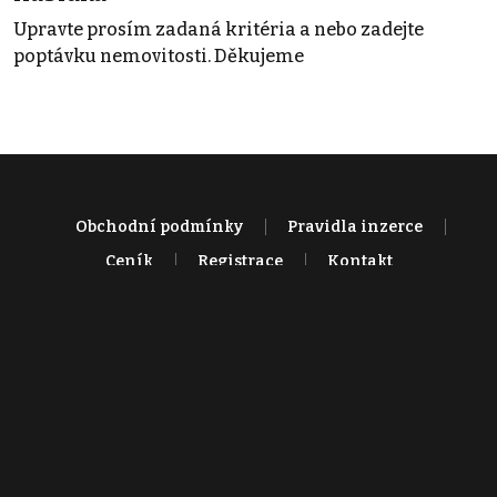
Upravte prosím zadaná kritéria a nebo zadejte
poptávku nemovitosti. Děkujeme
Obchodní podmínky
Pravidla inzerce
Ceník
Registrace
Kontakt
© 2022 - 2026 Copyright CZECH NEWS CENTER a.s. a dodavatelé
obsahu |
Autorská práva k publikovaným materiálům
|
Podmínky pro
užívání služby informační společnosti
|
Informace o zpracování
osobních údajů
|
Cookies
|
Nastavení soukromí
|
Vlastnická
struktura
|
Jednotné kontaktní místo / Single Point of Contact
|
Podat
oznámení