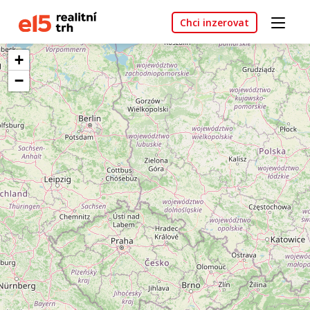
Chci inzerovat
+
−