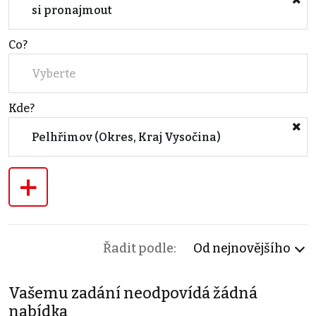
si pronajmout
Co?
Vyberte
Kde?
Pelhřimov (Okres, Kraj Vysočina)
+
Řadit podle:
Od nejnovějšího
Vašemu zadání neodpovídá žádná
nabídka