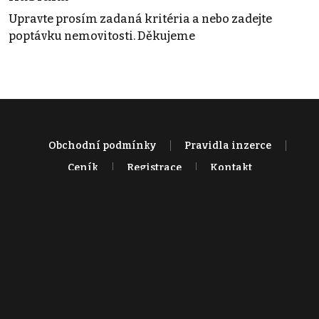
Upravte prosím zadaná kritéria a nebo zadejte
poptávku nemovitosti. Děkujeme
Obchodní podmínky
Pravidla inzerce
Ceník
Registrace
Kontakt
© 2022 - 2026 Copyright CZECH NEWS CENTER a.s. a dodavatelé
obsahu |
Autorská práva k publikovaným materiálům
|
Podmínky pro
užívání služby informační společnosti
|
Informace o zpracování
osobních údajů
|
Cookies
|
Nastavení soukromí
|
Vlastnická
struktura
|
Jednotné kontaktní místo / Single Point of Contact
|
Podat
oznámení