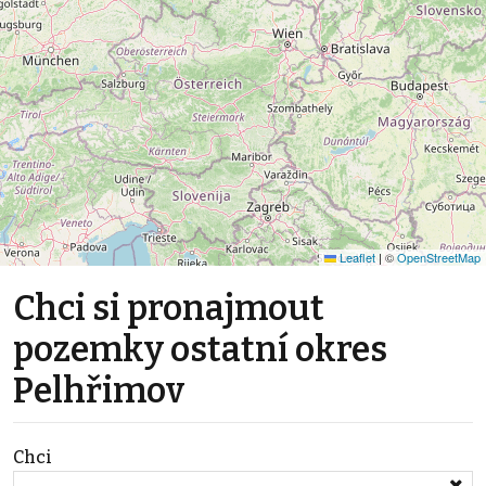
Leaflet
|
©
OpenStreetMap
Chci si pronajmout
pozemky ostatní okres
Pelhřimov
Chci