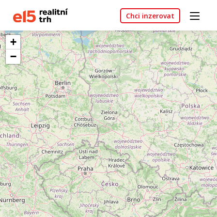
Chci inzerovat
+
−