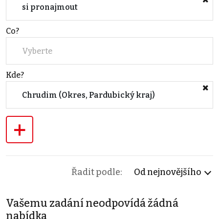
si pronajmout
Co?
Vyberte
Kde?
Chrudim (Okres, Pardubický kraj)
+
Řadit podle:
Od nejnovějšího
Vašemu zadání neodpovídá žádná
nabídka