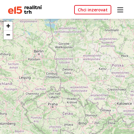
Chci inzerovat
+
−