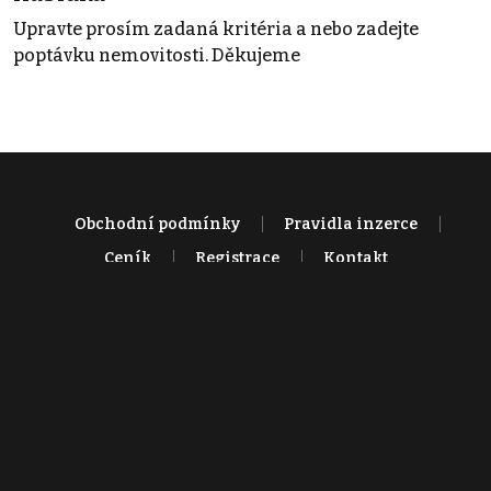
Upravte prosím zadaná kritéria a nebo zadejte
poptávku nemovitosti. Děkujeme
Obchodní podmínky
Pravidla inzerce
Ceník
Registrace
Kontakt
© 2022 - 2026 Copyright CZECH NEWS CENTER a.s. a dodavatelé
obsahu |
Autorská práva k publikovaným materiálům
|
Podmínky pro
užívání služby informační společnosti
|
Informace o zpracování
osobních údajů
|
Cookies
|
Nastavení soukromí
|
Vlastnická
struktura
|
Jednotné kontaktní místo / Single Point of Contact
|
Podat
oznámení