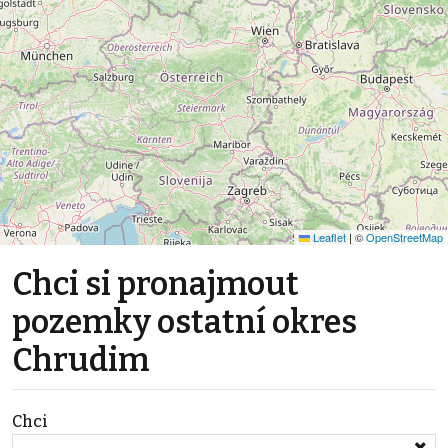
Leaflet
|
©
OpenStreetMap
Chci si pronajmout
pozemky ostatní okres
Chrudim
Chci