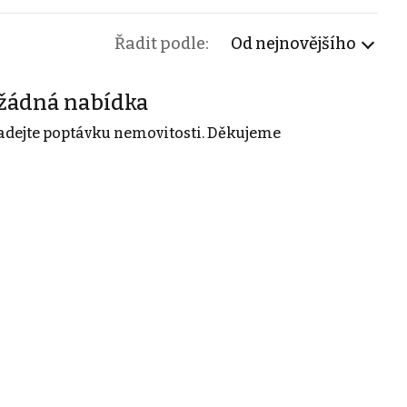
Řadit podle:
Od nejnovějšího
žádná nabídka
adejte poptávku nemovitosti. Děkujeme