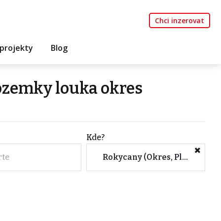
Chci inzerovat
projekty
Blog
ozemky louka okres
Kde?
rte
Rokycany (Okres, Plzeňský kraj)