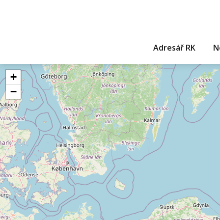
Adresář RK
N
+
−