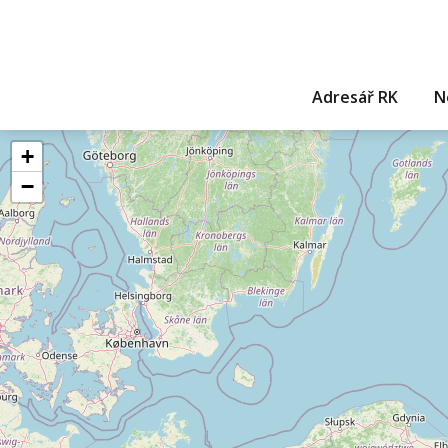
Adresář RK
N
+
−