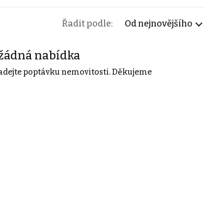
Řadit podle:
Od nejnovějšího
žádná nabídka
adejte poptávku nemovitosti. Děkujeme