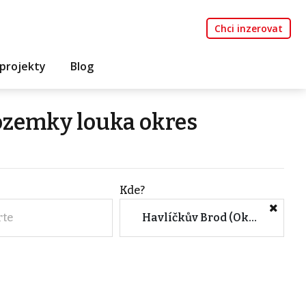
Chci inzerovat
projekty
Blog
ozemky louka okres
Kde?
rte
Havlíčkův Brod (Okres, Kraj Vysočina)