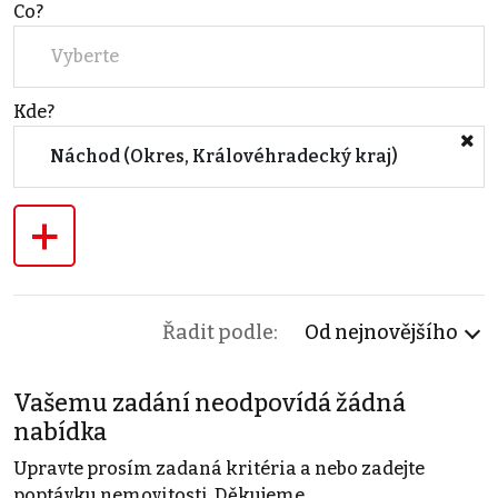
Co?
Vyberte
Kde?
Náchod (Okres, Královéhradecký kraj)
+
Řadit podle:
Od nejnovějšího
Vašemu zadání neodpovídá žádná
nabídka
Upravte prosím zadaná kritéria a nebo zadejte
poptávku nemovitosti. Děkujeme