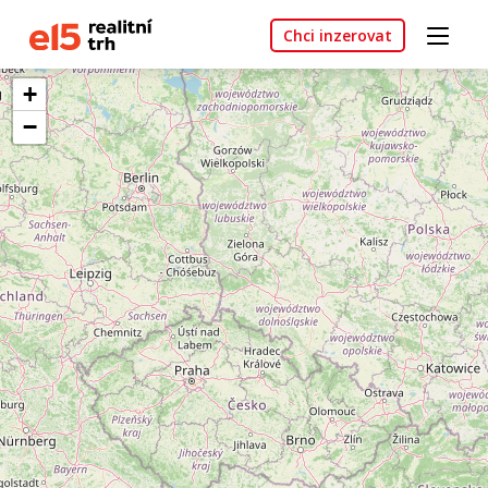
Chci inzerovat
+
−