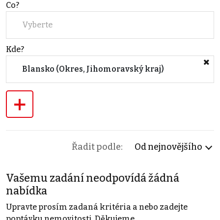
Co?
Vyberte
Kde?
Blansko (Okres, Jihomoravský kraj)
+
Řadit podle:
Od nejnovějšího
Vašemu zadání neodpovídá žádná
nabídka
Upravte prosím zadaná kritéria a nebo zadejte
poptávku nemovitosti. Děkujeme