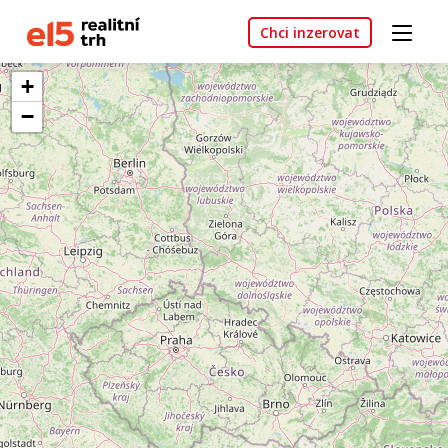
Chci inzerovat
+
−