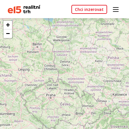
Chci inzerovat
+
−