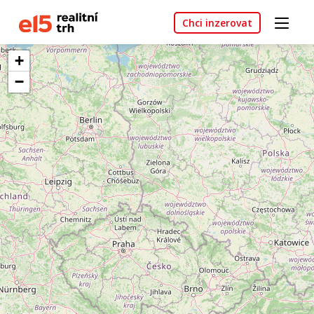
Chci inzerovat
+
−