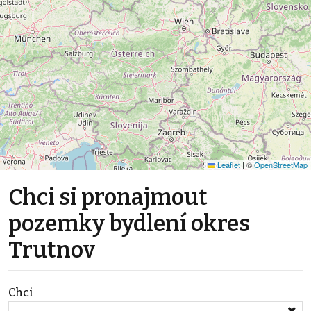
Leaflet
|
©
OpenStreetMap
Chci si pronajmout
pozemky bydlení okres
Trutnov
Chci