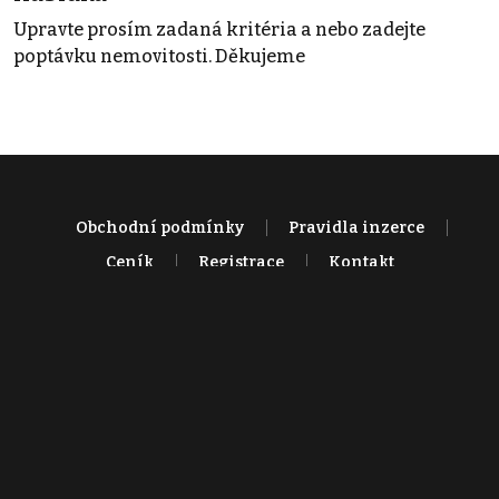
Upravte prosím zadaná kritéria a nebo zadejte
poptávku nemovitosti. Děkujeme
Obchodní podmínky
Pravidla inzerce
Ceník
Registrace
Kontakt
© 2022 - 2026 Copyright CZECH NEWS CENTER a.s. a dodavatelé
obsahu |
Autorská práva k publikovaným materiálům
|
Podmínky pro
užívání služby informační společnosti
|
Informace o zpracování
osobních údajů
|
Cookies
|
Nastavení soukromí
|
Vlastnická
struktura
|
Jednotné kontaktní místo / Single Point of Contact
|
Podat
oznámení