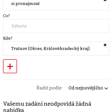
si pronajmout
Co?
Vyberte
Kde?
Trutnov (Okres, Královéhradecký kraj)
+
Řadit podle:
Od nejnovějšího
Vašemu zadání neodpovídá žádná
nabídka