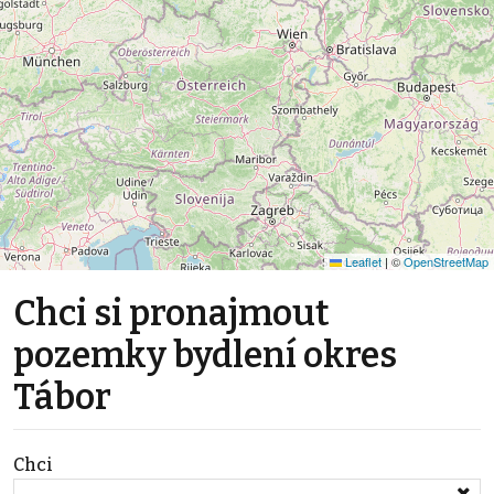
Leaflet
|
©
OpenStreetMap
Chci si pronajmout
pozemky bydlení okres
Tábor
Chci