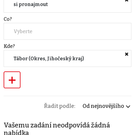
si pronajmout
Co?
Vyberte
Kde?
Tábor (Okres, Jihočeský kraj)
+
Řadit podle:
Od nejnovějšího
Vašemu zadání neodpovídá žádná
nabídka