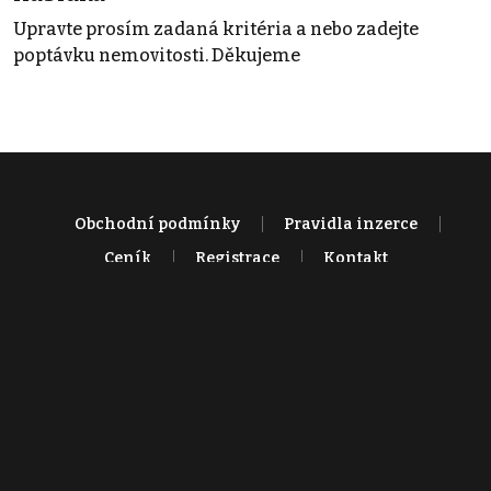
Upravte prosím zadaná kritéria a nebo zadejte
poptávku nemovitosti. Děkujeme
Obchodní podmínky
Pravidla inzerce
Ceník
Registrace
Kontakt
© 2022 - 2026 Copyright CZECH NEWS CENTER a.s. a dodavatelé
obsahu |
Autorská práva k publikovaným materiálům
|
Podmínky pro
užívání služby informační společnosti
|
Informace o zpracování
osobních údajů
|
Cookies
|
Nastavení soukromí
|
Vlastnická
struktura
|
Jednotné kontaktní místo / Single Point of Contact
|
Podat
oznámení