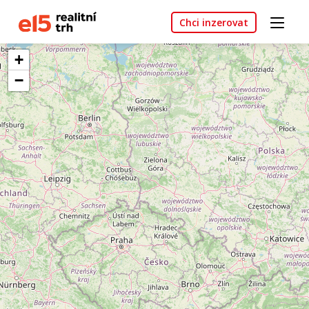
Chci inzerovat
+
−