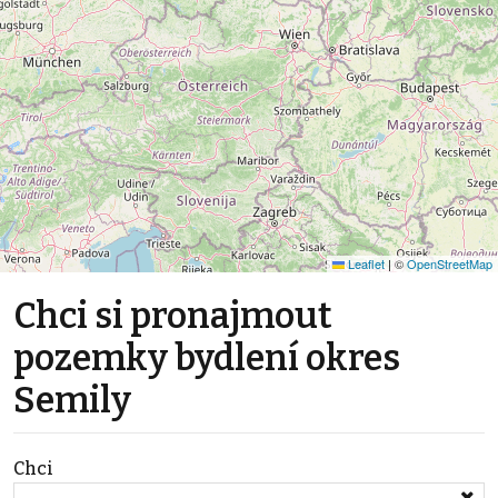
Leaflet
|
©
OpenStreetMap
Chci si pronajmout
pozemky bydlení okres
Semily
Chci