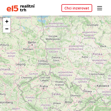
Chci inzerovat
+
−