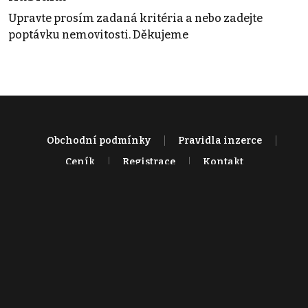
Upravte prosím zadaná kritéria a nebo zadejte
poptávku nemovitosti. Děkujeme
Obchodní podmínky
Pravidla inzerce
Ceník
Registrace
Kontakt
© 2022 - 2026 Copyright CZECH NEWS CENTER a.s. a dodavatelé
obsahu |
Autorská práva k publikovaným materiálům
|
Podmínky pro
užívání služby informační společnosti
|
Informace o zpracování
osobních údajů
|
Cookies
|
Nastavení soukromí
|
Vlastnická
struktura
|
Jednotné kontaktní místo / Single Point of Contact
|
Podat
oznámení