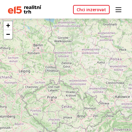
Chci inzerovat
+
−