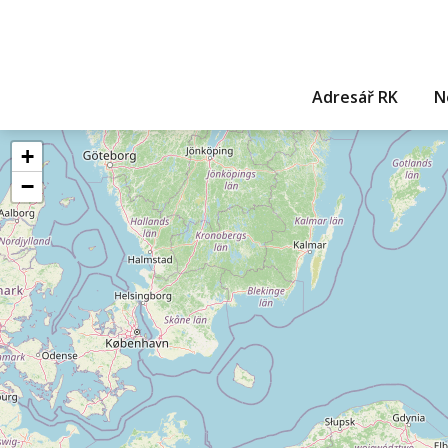
Adresář RK
N
+
−