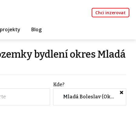
Chci inzerovat
projekty
Blog
ozemky bydlení okres Mladá
Kde?
rte
Mladá Boleslav (Okres, Středočeský kraj)