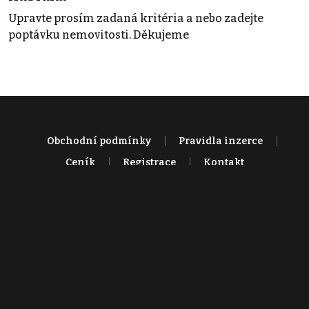
Upravte prosím zadaná kritéria a nebo zadejte
poptávku nemovitosti. Děkujeme
Obchodní podmínky
Pravidla inzerce
Ceník
Registrace
Kontakt
© 2022 - 2026 Copyright CZECH NEWS CENTER a.s. a dodavatelé
obsahu |
Autorská práva k publikovaným materiálům
|
Podmínky pro
užívání služby informační společnosti
|
Informace o zpracování
osobních údajů
|
Cookies
|
Nastavení soukromí
|
Vlastnická
struktura
|
Jednotné kontaktní místo / Single Point of Contact
|
Podat
oznámení