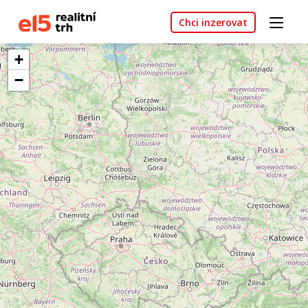
Chci inzerovat
+
−