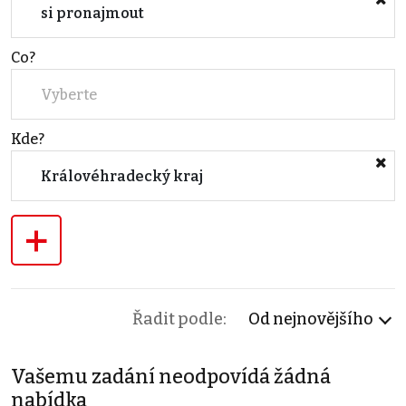
si pronajmout
Co?
Vyberte
Kde?
Královéhradecký kraj
+
Řadit podle:
Od nejnovějšího
Vašemu zadání neodpovídá žádná
nabídka