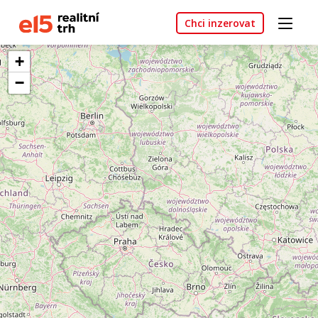
Chci inzerovat
+
−