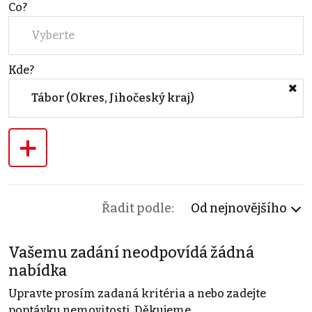
Co?
Vyberte
Kde?
Tábor (Okres, Jihočeský kraj)
+
Řadit podle:
Od nejnovějšího
Vašemu zadání neodpovídá žádná
nabídka
Upravte prosím zadaná kritéria a nebo zadejte
poptávku nemovitosti. Děkujeme