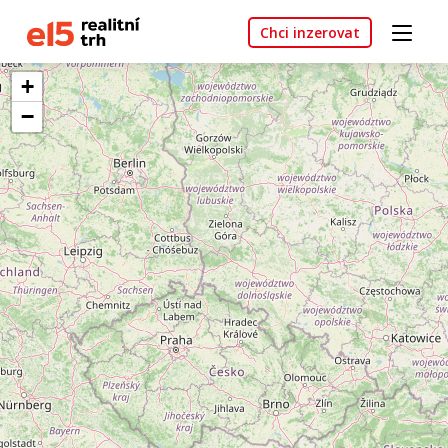
Chci inzerovat
+
−