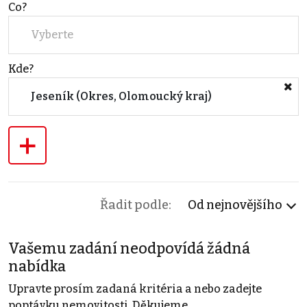
Co?
Vyberte
Kde?
Jeseník (Okres, Olomoucký kraj)
+
Řadit podle:
Od nejnovějšího
Vašemu zadání neodpovídá žádná
nabídka
Upravte prosím zadaná kritéria a nebo zadejte
poptávku nemovitosti. Děkujeme