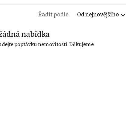
Řadit podle:
Od nejnovějšího
žádná nabídka
adejte poptávku nemovitosti. Děkujeme