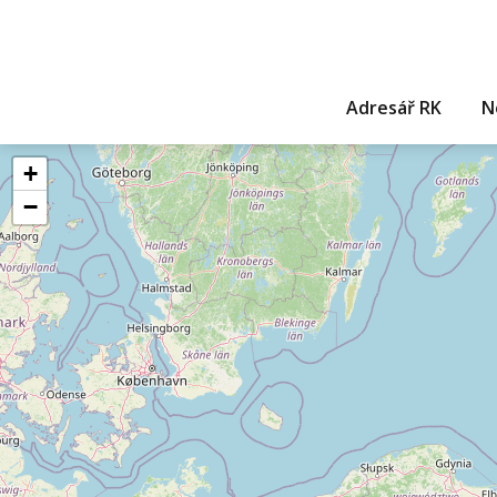
Adresář RK
N
+
−