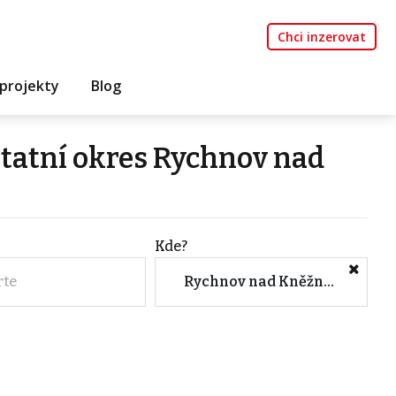
Chci inzerovat
projekty
Blog
statní okres Rychnov nad
Kde?
rte
Rychnov nad Kněžnou (Okres, Královéhradecký kraj)