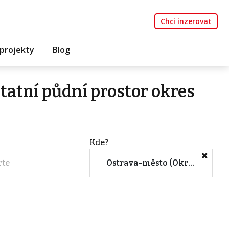
Chci inzerovat
projekty
Blog
tatní půdní prostor okres
Kde?
rte
Ostrava-město (Okres, Moravskoslezský kraj)