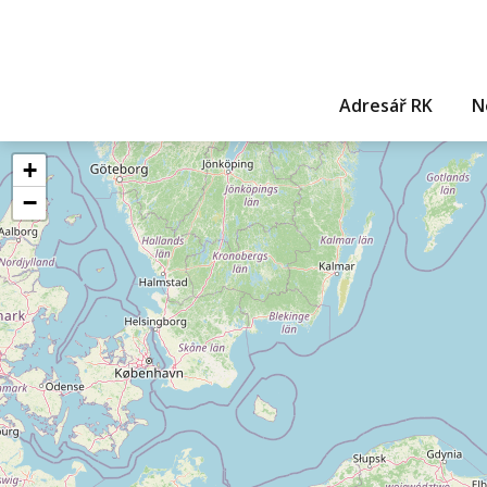
Adresář RK
N
+
−