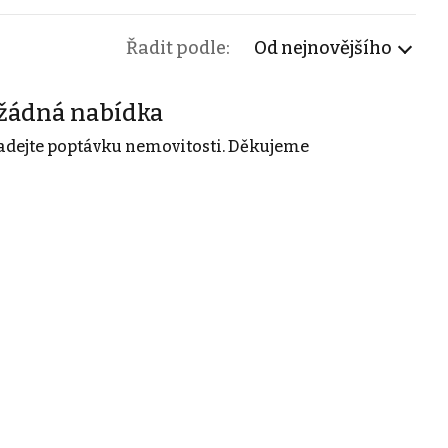
Řadit podle:
Od nejnovějšího
žádná nabídka
adejte poptávku nemovitosti. Děkujeme