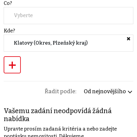
Co?
Vyberte
Kde?
Klatovy (Okres, Plzeňský kraj)
+
Řadit podle:
Od nejnovějšího
Vašemu zadání neodpovídá žádná
nabídka
Upravte prosím zadaná kritéria a nebo zadejte
poptávku nemovitosti. Děkujeme