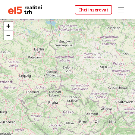
Chci inzerovat
+
−