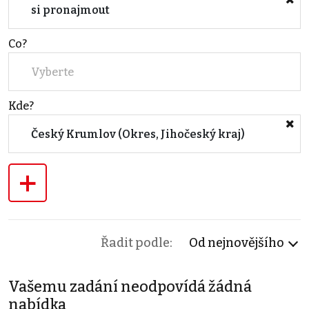
si pronajmout
Co?
Vyberte
Kde?
Český Krumlov (Okres, Jihočeský kraj)
+
Řadit podle:
Od nejnovějšího
Vašemu zadání neodpovídá žádná
nabídka