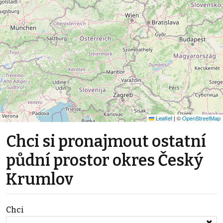
Leaflet
|
©
OpenStreetMap
Chci si pronajmout ostatní
půdní prostor okres Český
Krumlov
Chci