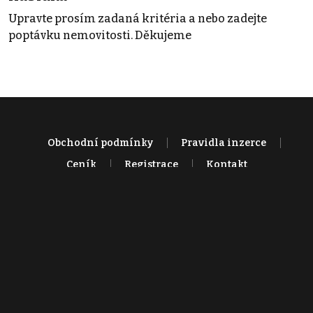
Upravte prosím zadaná kritéria a nebo zadejte
poptávku nemovitosti. Děkujeme
Obchodní podmínky
Pravidla inzerce
Ceník
Registrace
Kontakt
© 2022 - 2026 Copyright CZECH NEWS CENTER a.s. a dodavatelé
obsahu |
Autorská práva k publikovaným materiálům
|
Podmínky pro
užívání služby informační společnosti
|
Informace o zpracování
osobních údajů
|
Cookies
|
Nastavení soukromí
|
Vlastnická
struktura
|
Jednotné kontaktní místo / Single Point of Contact
|
Podat
oznámení