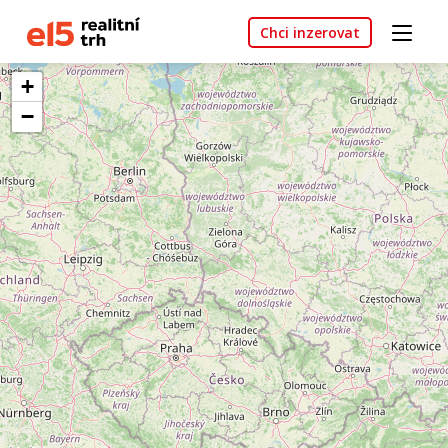
Chci inzerovat
+
−