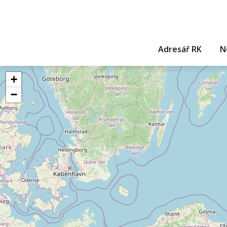
Adresář RK
N
+
−