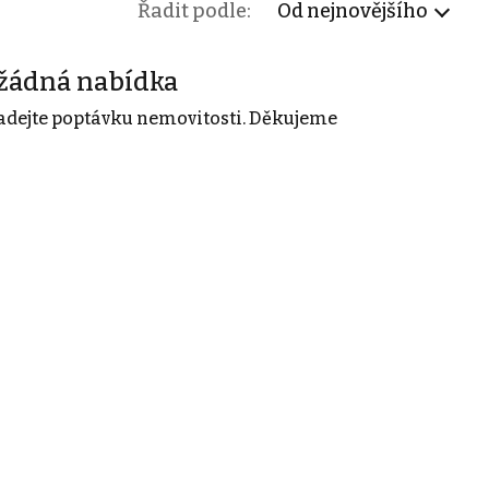
Řadit podle:
Od nejnovějšího
žádná nabídka
adejte poptávku nemovitosti. Děkujeme