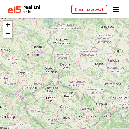
Chci inzerovat
+
−