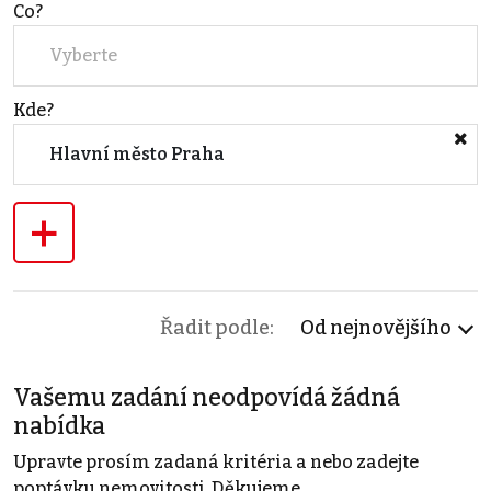
Co?
Vyberte
Kde?
Hlavní město Praha
+
Řadit podle:
Od nejnovějšího
Vašemu zadání neodpovídá žádná
nabídka
Upravte prosím zadaná kritéria a nebo zadejte
poptávku nemovitosti. Děkujeme