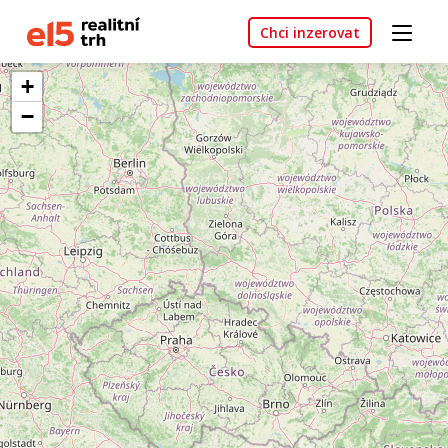
Chci inzerovat
+
−