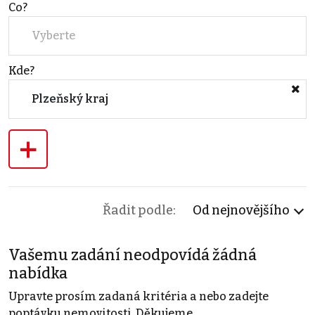
Co?
Vyberte
Kde?
Plzeňský kraj
+
Řadit podle:
Od nejnovějšího
Vašemu zadání neodpovídá žádná
nabídka
Upravte prosím zadaná kritéria a nebo zadejte
poptávku nemovitosti. Děkujeme