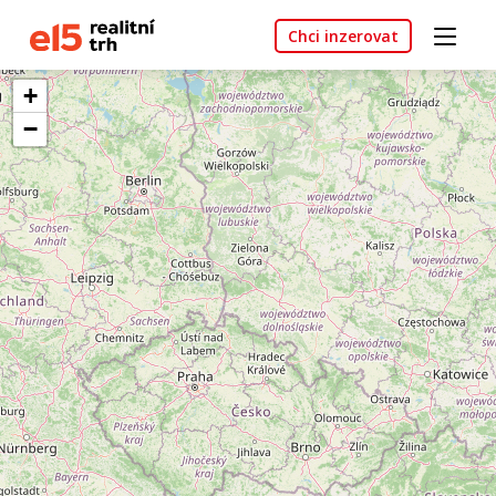
Chci inzerovat
+
−