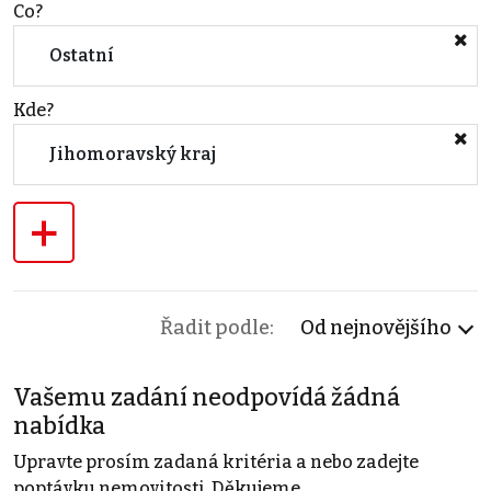
Co?
Ostatní
Kde?
Jihomoravský kraj
+
Řadit podle:
Od nejnovějšího
Vašemu zadání neodpovídá žádná
nabídka
Upravte prosím zadaná kritéria a nebo zadejte
poptávku nemovitosti. Děkujeme