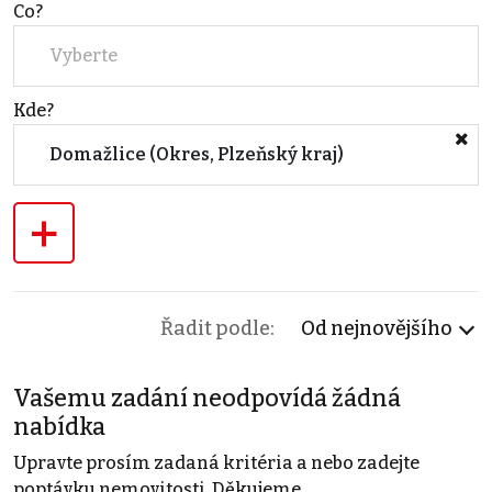
Co?
Vyberte
Kde?
Domažlice (Okres, Plzeňský kraj)
+
Řadit podle:
Od nejnovějšího
Vašemu zadání neodpovídá žádná
nabídka
Upravte prosím zadaná kritéria a nebo zadejte
poptávku nemovitosti. Děkujeme