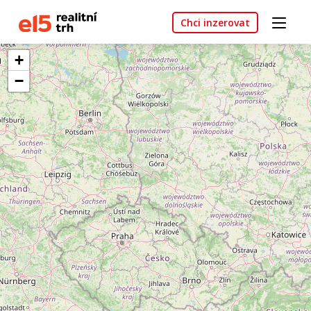
Chci inzerovat
+
−