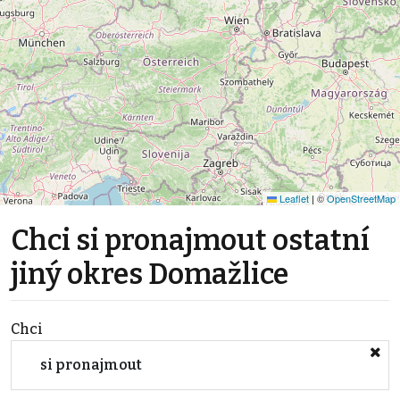
Leaflet
|
©
OpenStreetMap
Chci si pronajmout ostatní
jiný okres Domažlice
Chci
si pronajmout