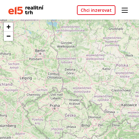
Chci inzerovat
+
−