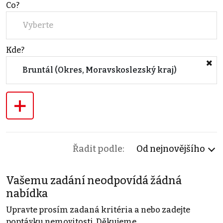
Co?
Vyberte
Kde?
Bruntál (Okres, Moravskoslezský kraj)
+
Řadit podle:
Od nejnovějšího
Vašemu zadání neodpovídá žádná
nabídka
Upravte prosím zadaná kritéria a nebo zadejte
poptávku nemovitosti. Děkujeme