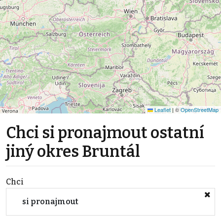
Leaflet
|
©
OpenStreetMap
Chci si pronajmout ostatní
jiný okres Bruntál
Chci
si pronajmout