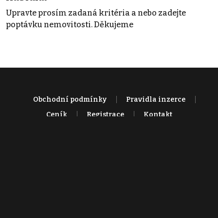
Upravte prosím zadaná kritéria a nebo zadejte
poptávku nemovitosti. Děkujeme
Obchodní podmínky
Pravidla inzerce
Ceník
Registrace
Kontakt
© 2022 - 2026 Copyright CZECH NEWS CENTER a.s. a dodavatelé
obsahu |
Autorská práva k publikovaným materiálům
|
Podmínky pro
užívání služby informační společnosti
|
Informace o zpracování
osobních údajů
|
Cookies
|
Nastavení soukromí
|
Vlastnická
struktura
|
Jednotné kontaktní místo / Single Point of Contact
|
Podat
oznámení