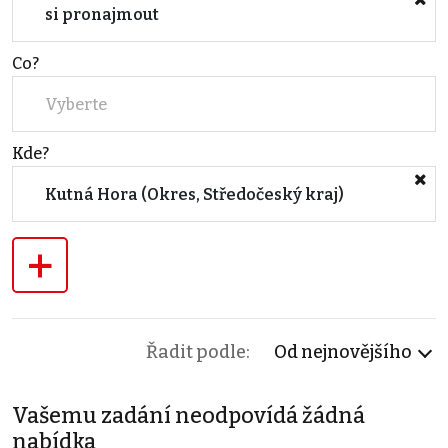
si pronajmout
Co?
Vyberte
Kde?
Kutná Hora (Okres, Středočeský kraj)
+
Řadit podle:
Od nejnovějšího
Vašemu zadání neodpovídá žádná
nabídka