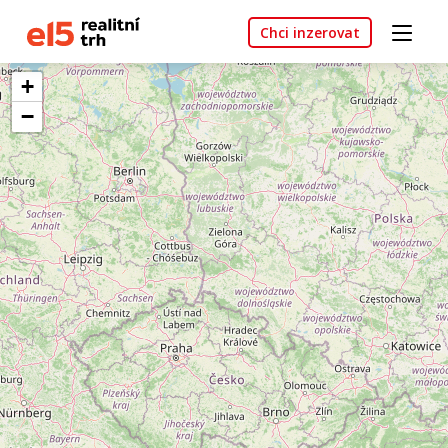
Chci inzerovat
+
−