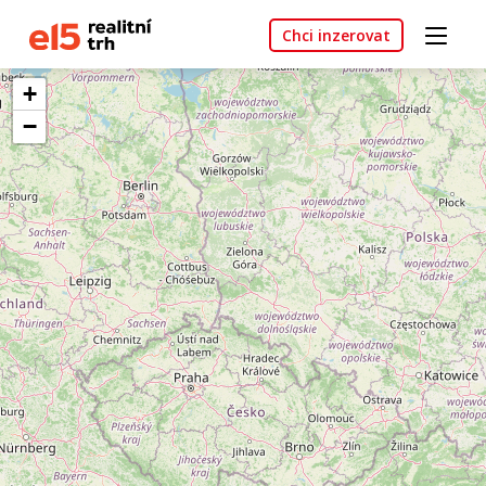
Chci inzerovat
+
−