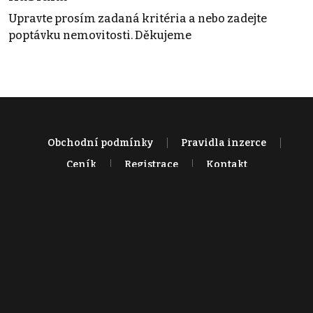
Upravte prosím zadaná kritéria a nebo zadejte
poptávku nemovitosti. Děkujeme
Obchodní podmínky
Pravidla inzerce
Ceník
Registrace
Kontakt
© 2022 - 2026 Copyright CZECH NEWS CENTER a.s. a dodavatelé
obsahu |
Autorská práva k publikovaným materiálům
|
Podmínky pro
užívání služby informační společnosti
|
Informace o zpracování
osobních údajů
|
Cookies
|
Nastavení soukromí
|
Vlastnická
struktura
|
Jednotné kontaktní místo / Single Point of Contact
|
Podat
oznámení