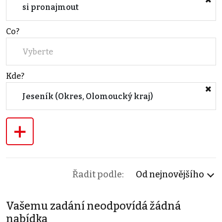
si pronajmout
Co?
Vyberte
Kde?
Jeseník (Okres, Olomoucký kraj)
+
Řadit podle:
Od nejnovějšího
Vašemu zadání neodpovídá žádná
nabídka