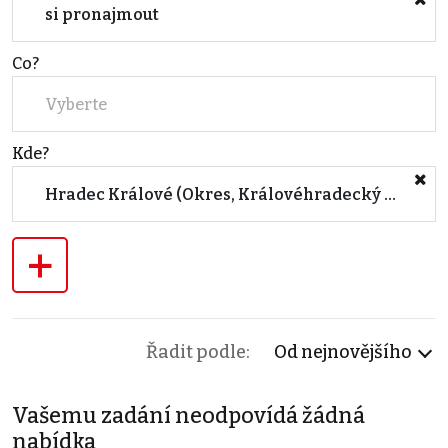
si pronajmout
Co?
Vyberte
Kde?
Hradec Králové (Okres, Královéhradecký kraj)
+
Řadit podle:
Od nejnovějšího
Vašemu zadání neodpovídá žádná
nabídka