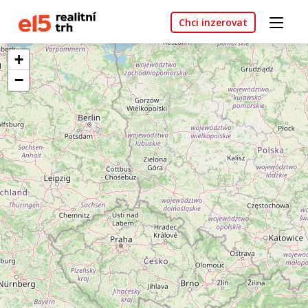
Chci inzerovat
+
−