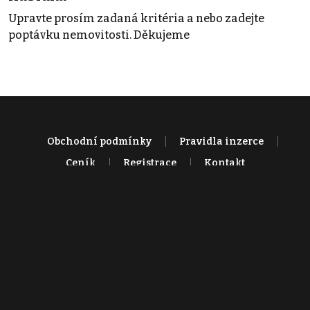
Upravte prosím zadaná kritéria a nebo zadejte
poptávku nemovitosti. Děkujeme
Obchodní podmínky
Pravidla inzerce
Ceník
Registrace
Kontakt
© 2022 - 2026 Copyright CZECH NEWS CENTER a.s. a dodavatelé
obsahu |
Autorská práva k publikovaným materiálům
|
Podmínky pro
užívání služby informační společnosti
|
Informace o zpracování
osobních údajů
|
Cookies
|
Nastavení soukromí
|
Vlastnická
struktura
|
Jednotné kontaktní místo / Single Point of Contact
|
Podat
oznámení