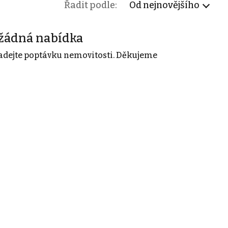
Řadit podle:
Od nejnovějšího
žádná nabídka
adejte poptávku nemovitosti. Děkujeme