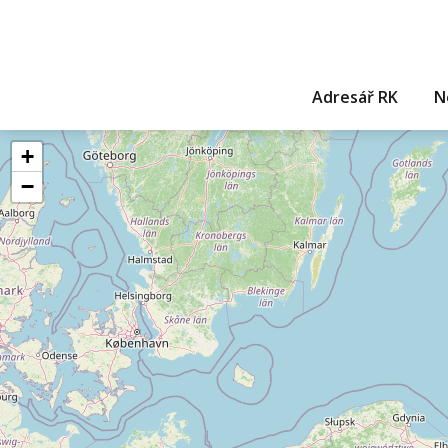
Adresář RK
N
+
−