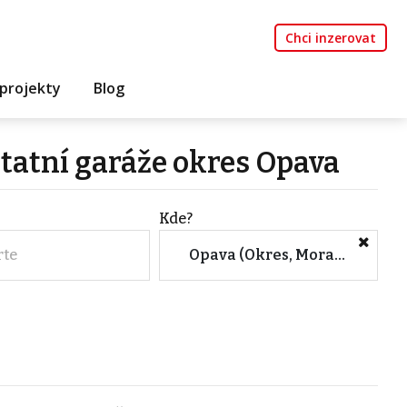
Chci inzerovat
projekty
Blog
statní garáže okres Opava
Kde?
rte
Opava (Okres, Moravskoslezský kraj)