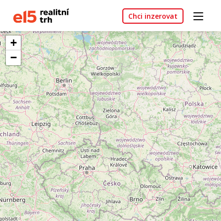
Chci inzerovat
+
−