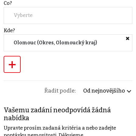
Co?
Vyberte
Kde?
Olomouc (Okres, Olomoucký kraj)
+
Řadit podle:
Od nejnovějšího
Vašemu zadání neodpovídá žádná
nabídka
Upravte prosím zadaná kritéria a nebo zadejte
poptávku nemovitosti. Děkujeme