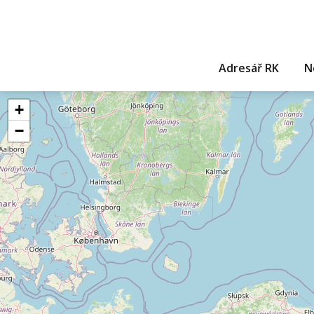
Adresář RK
N
+
−