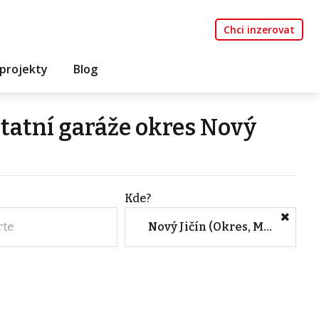
Chci inzerovat
projekty
Blog
statní garáže okres Nový
Kde?
rte
Nový Jičín (Okres, Moravskoslezský kraj)