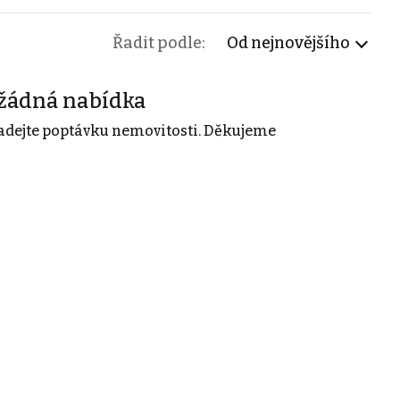
Řadit podle:
Od nejnovějšího
žádná nabídka
adejte poptávku nemovitosti. Děkujeme