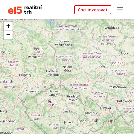
Chci inzerovat
+
−