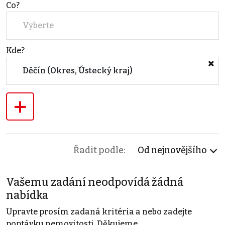
Co?
Vyberte
Kde?
Děčín (Okres, Ústecký kraj)
+
Řadit podle:
Od nejnovějšího
Vašemu zadání neodpovídá žádná
nabídka
Upravte prosím zadaná kritéria a nebo zadejte
poptávku nemovitosti. Děkujeme