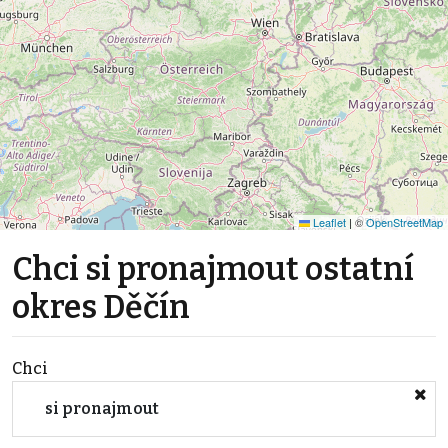
Leaflet
|
©
OpenStreetMap
Chci si pronajmout ostatní
okres Děčín
Chci
si pronajmout