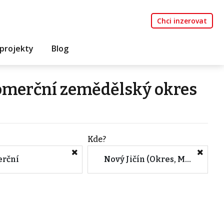
Chci inzerovat
projekty
Blog
komerční zemědělský okres
Kde?
rční
Nový Jičín (Okres, Moravskoslezský kraj)