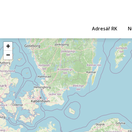
Adresář RK
N
+
−