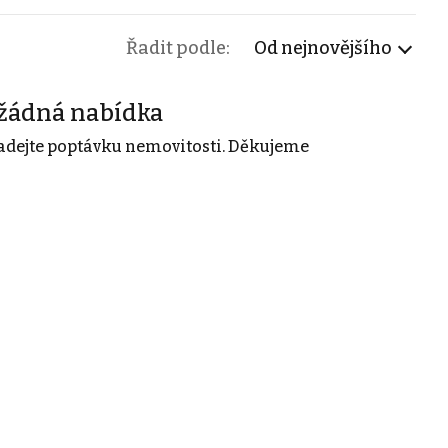
Řadit podle:
Od nejnovějšího
žádná nabídka
adejte poptávku nemovitosti. Děkujeme