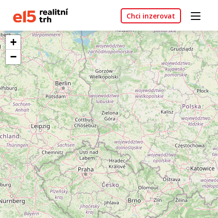
Chci inzerovat
+
−