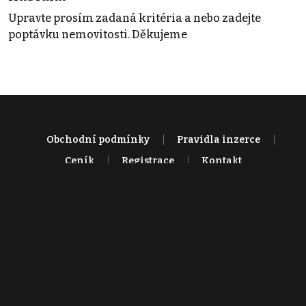
Upravte prosím zadaná kritéria a nebo zadejte
poptávku nemovitosti. Děkujeme
Obchodní podmínky
Pravidla inzerce
Ceník
Registrace
Kontakt
© 2022 - 2026 Copyright CZECH NEWS CENTER a.s. a dodavatelé
obsahu |
Autorská práva k publikovaným materiálům
|
Podmínky pro
užívání služby informační společnosti
|
Informace o zpracování
osobních údajů
|
Cookies
|
Nastavení soukromí
|
Vlastnická
struktura
|
Jednotné kontaktní místo / Single Point of Contact
|
Podat
oznámení