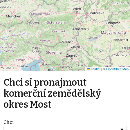
Leaflet
|
©
OpenStreetMap
Chci si pronajmout
komerční zemědělský
okres Most
Chci