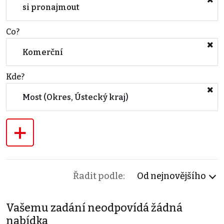
si pronajmout
Co?
Komerční
Kde?
Most (Okres, Ústecký kraj)
+
Řadit podle:
Od nejnovějšího
Vašemu zadání neodpovídá žádná
nabídka