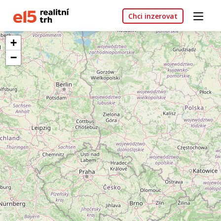
Chci inzerovat
+
−