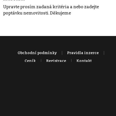
Upravte prosím zadaná kritéria a nebo zadejte
poptávku nemovitosti. Děkujeme
Obchodní podmínky
Pravidla inzerce
Ceník
Registrace
Kontakt
© 2022 - 2026 Copyright CZECH NEWS CENTER a.s. a dodavatelé
obsahu |
Autorská práva k publikovaným materiálům
|
Podmínky pro
užívání služby informační společnosti
|
Informace o zpracování
osobních údajů
|
Cookies
|
Nastavení soukromí
|
Vlastnická
struktura
|
Jednotné kontaktní místo / Single Point of Contact
|
Podat
oznámení