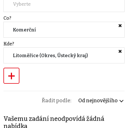
Vyberte
Co?
Komerční
Kde?
Litoměřice (Okres, Ústecký kraj)
+
Řadit podle:
Od nejnovějšího
Vašemu zadání neodpovídá žádná
nabídka