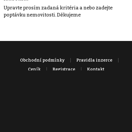
Upravte prosím zadaná kritéria a nebo zadejte
poptávku nemovitosti. Děkujeme
Obchodní podmínky
Pravidla inzerce
Ceník
Registrace
Kontakt
© 2022 - 2026 Copyright CZECH NEWS CENTER a.s. a dodavatelé
obsahu |
Autorská práva k publikovaným materiálům
|
Podmínky pro
užívání služby informační společnosti
|
Informace o zpracování
osobních údajů
|
Cookies
|
Nastavení soukromí
|
Vlastnická
struktura
|
Jednotné kontaktní místo / Single Point of Contact
|
Podat
oznámení