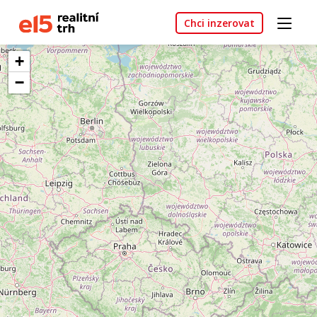
Chci inzerovat
+
−