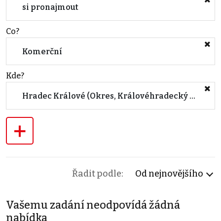
si pronajmout
Co?
Komerční
Kde?
Hradec Králové (Okres, Královéhradecký kraj)
+
Řadit podle:
Od nejnovějšího
Vašemu zadání neodpovídá žádná
nabídka