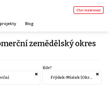
Chci inzerovat
projekty
Blog
komerční zemědělský okres
Kde?
rční
Frýdek-Místek (Okres, Moravskoslezský kraj)