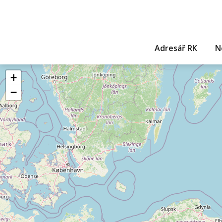
Adresář RK
N
+
−