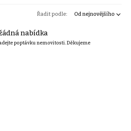
Řadit podle:
Od nejnovějšího
žádná nabídka
adejte poptávku nemovitosti. Děkujeme