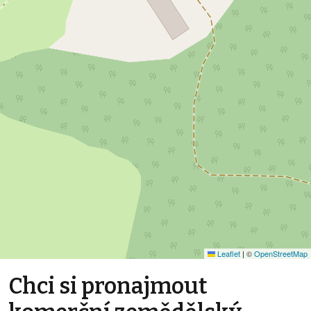
Leaflet
|
©
OpenStreetMap
Chci si pronajmout