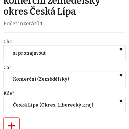
komerční zemědělský
okres Česká Lípa
Počet inzerátů
1
Chci
si pronajmout
Co?
Komerční (Zemědělský)
Kde?
Česká Lípa (Okres, Liberecký kraj)
+