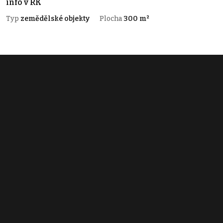
info v RK
Typ
zemědělské objekty
Plocha
300 m²
Obchodní podmínky
Pravidla inzerce
Ceník
Registrace
Kontakt
© 2022 - 2026 Copyright CZECH NEWS CENTER a.s. a dodavatelé
obsahu |
Autorská práva k publikovaným materiálům
|
Podmínky pro
užívání služby informační společnosti
|
Informace o zpracování
osobních údajů
|
Cookies
|
Nastavení soukromí
|
Vlastnická
struktura
|
Jednotné kontaktní místo / Single Point of Contact
|
Podat
oznámení