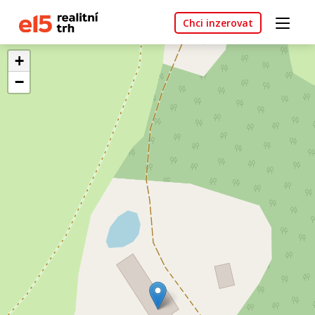
Chci inzerovat
+
−