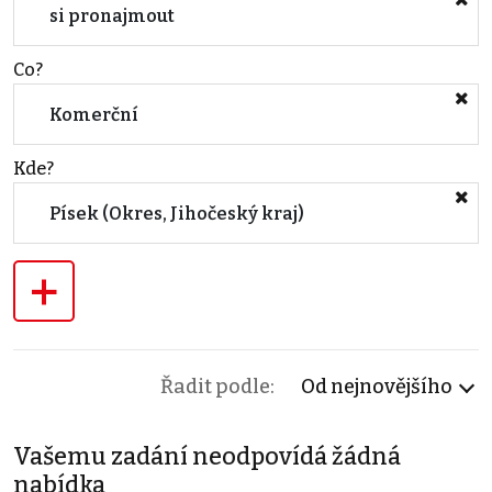
si pronajmout
Co?
Komerční
Kde?
Písek (Okres, Jihočeský kraj)
+
Řadit podle:
Od nejnovějšího
Vašemu zadání neodpovídá žádná
nabídka