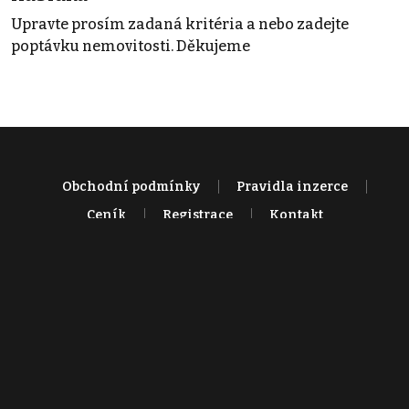
Upravte prosím zadaná kritéria a nebo zadejte
poptávku nemovitosti. Děkujeme
Obchodní podmínky
Pravidla inzerce
Ceník
Registrace
Kontakt
© 2022 - 2026 Copyright CZECH NEWS CENTER a.s. a dodavatelé
obsahu |
Autorská práva k publikovaným materiálům
|
Podmínky pro
užívání služby informační společnosti
|
Informace o zpracování
osobních údajů
|
Cookies
|
Nastavení soukromí
|
Vlastnická
struktura
|
Jednotné kontaktní místo / Single Point of Contact
|
Podat
oznámení