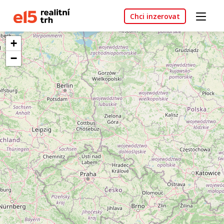
Chci inzerovat
+
−